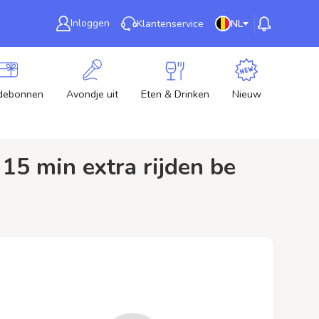
Inloggen
Klantenservice
NL
debonnen
Avondje uit
Eten & Drinken
Nieuw