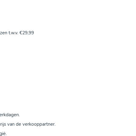
zen t.w.v. €29,99
werkdagen.
ijs van de verkooppartner.
gië.