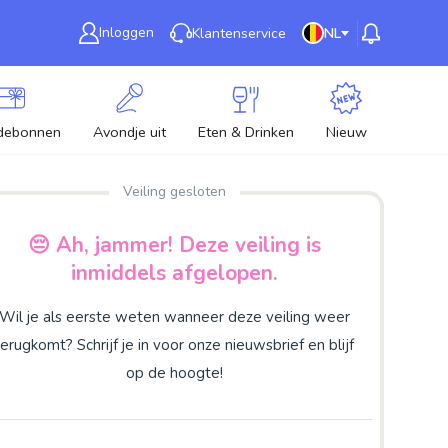
Inloggen
Klantenservice
NL
debonnen
Avondje uit
Eten & Drinken
Nieuw
Veiling gesloten
😔 Ah, jammer! Deze veiling is
inmiddels afgelopen.
Wil je als eerste weten wanneer deze veiling weer
terugkomt? Schrijf je in voor onze nieuwsbrief en blijf
op de hoogte!