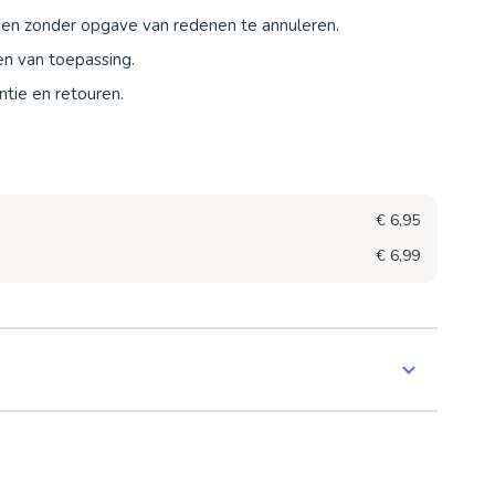
agen zonder opgave van redenen te annuleren.
en van toepassing.
tie en retouren.
€ 6,95
€ 6,99