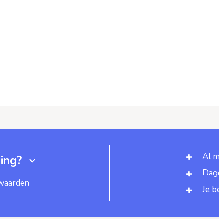
Al m
ing?
Dage
rwaarden
Je b