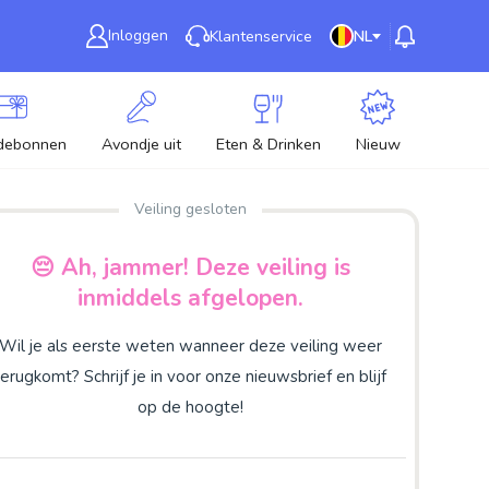
Inloggen
Klantenservice
NL
debonnen
Avondje uit
Eten & Drinken
Nieuw
Veiling gesloten
😔 Ah, jammer! Deze veiling is
inmiddels afgelopen.
Wil je als eerste weten wanneer deze veiling weer
terugkomt? Schrijf je in voor onze nieuwsbrief en blijf
op de hoogte!