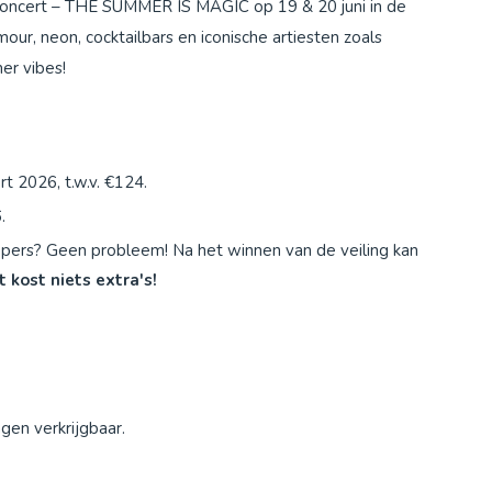
Concert – THE SUMMER IS MAGIC op 19 & 20 juni in de
ur, neon, cocktailbars en iconische artiesten zoals
er vibes!
rt 2026, t.w.v. €124.
6.
pers? Geen probleem! Na het winnen van de veiling kan
t kost niets extra's!
ngen verkrijgbaar.