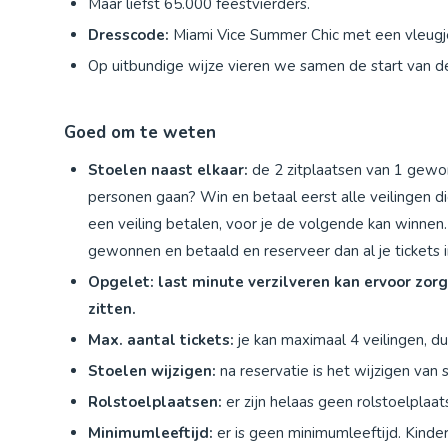
Maar liefst 65.000 feestvierders.
Dresscode:
Miami Vice Summer Chic met een vleugje
Op uitbundige wijze vieren we samen de start van 
Goed om te weten
Stoelen naast elkaar:
de 2 zitplaatsen van 1 gewonn
personen gaan? Win en betaal eerst alle veilingen die
een veiling betalen, voor je de volgende kan winnen.
gewonnen en betaald en reserveer dan al je tickets 
Opgelet: last minute verzilveren kan ervoor zor
zitten.
Max. aantal tickets:
je kan maximaal 4 veilingen, dus
Stoelen wijzigen:
na reservatie is het wijzigen van 
Rolstoelplaatsen:
er zijn helaas geen rolstoelplaa
Minimumleeftijd:
er is geen minimumleeftijd. Kinde