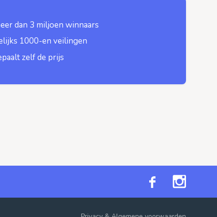
eer dan 3 miljoen winnaars
lijks 1000-en veilingen
epaalt zelf de prijs
Privacy
&
Algemene voorwaarden