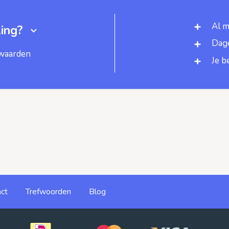
Al m
ing?
Dage
rwaarden
Je b
ct
Trefwoorden
Blog