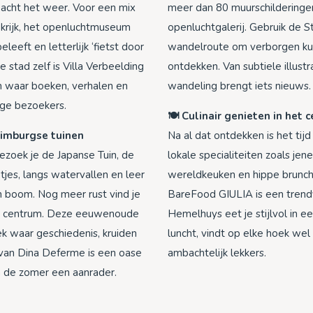
eacht het weer. Voor een mix
meer dan 80 muurschilderingen
okrijk, het openluchtmuseum
openluchtgalerij. Gebruik de S
leeft en letterlijk ‘fietst door
wandelroute om verborgen kun
 stad zelf is Villa Verbeelding
ontdekken. Van subtiele illustr
m waar boeken, verhalen en
wandeling brengt iets nieuws.
nge bezoekers.
🍽️ Culinair genieten in het 
 Limburgse tuinen
Na al dat ontdekken is het ti
zoek je de Japanse Tuin, de
lokale specialiteiten zoals je
jes, langs watervallen en leer
wereldkeuken en hippe brunchpl
 boom. Nog meer rust vind je
BareFood GIULIA is een trendy 
het centrum. Deze eeuwenoude
Hemelhuys eet je stijlvol in e
k waar geschiedenis, kruiden
luncht, vindt op elke hoek wel 
 van Dina Deferme is een oase
ambachtelijk lekkers.
in de zomer een aanrader.