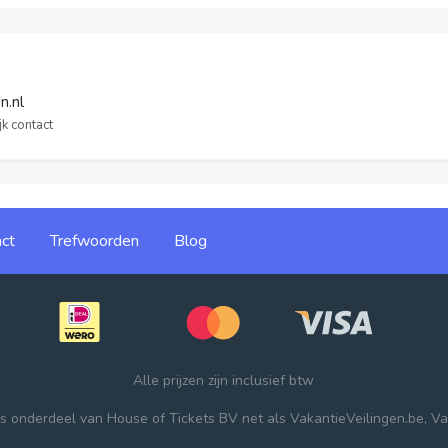
n.nl
k contact
ct
Trefwoorden
Blog
Alle prijzen zijn inclusief btw
 is onderdeel van
House of Tickets BV
net als
VakantieVeilingen.be
,
Va