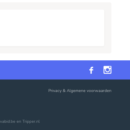
Privacy
&
Algemene voorwaarden
vabid.be
en
Tripper.nl